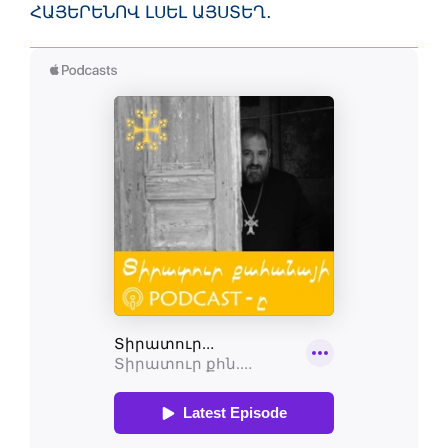
ՀԱՅԵՐԵՆՈՎ ԼՍԵԼ ԱՅՍՏԵՂ․