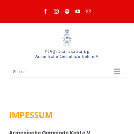
Zum
Facebook
Instagram
Spotify
YouTube
E-
Inhalt
Mail
springen
Gehe zu ...
IMPESSUM
Armenische Gemeinde Kehl e.V.