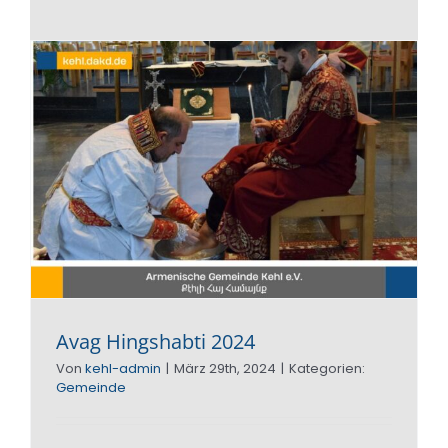
von
Bischof
Serovpé
Isakhan
Avag Hingshabti 2024
Von
kehl-admin
|
März 29th, 2024
|
Kategorien:
Gemeinde