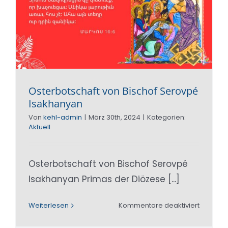
Osterbotschaft von Bischof Serovpé
Isakhanyan
Von
kehl-admin
|
März 30th, 2024
|
Kategorien:
Aktuell
Osterbotschaft von Bischof Serovpé
Isakhanyan Primas der Diözese [...]
für
Weiterlesen
Kommentare deaktiviert
Osterbot