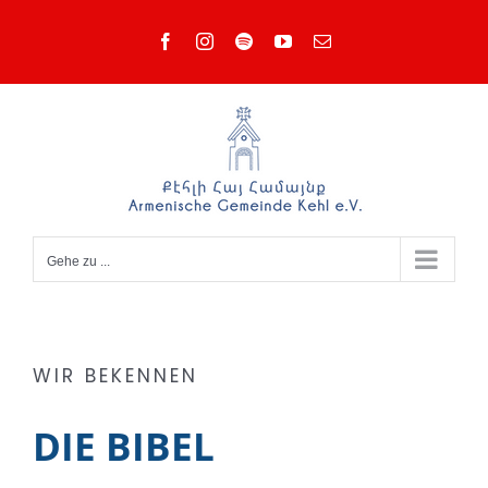
Zum
Facebook
Instagram
Spotify
YouTube
E-
Inhalt
Mail
springen
Gehe zu ...
WIR BEKENNEN
DIE BIBEL