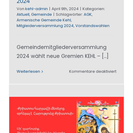
2024
Von
kehl-admin
|
April 9th, 2024
|
Kategorien:
Aktuell
,
Gemeinde
|
Schlagwörter:
AGK
,
Armenische Gemeinde Kehl
,
Mitgleiderversammlung 2024
,
Vorstandswahlen
Gemeindemitgliederversammlung
2024 wählt neue Gremien KEHL – [...]
für
Weiterlesen
Kommentare deaktiviert
Gemeind
2024