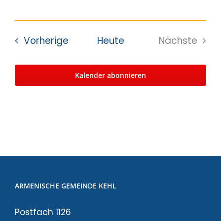
Veranstaltungen
Vorherige
Heute
Nächste
Veransta
Kalender abonnieren
ARMENISCHE GEMEINDE KEHL
Postfach 1126