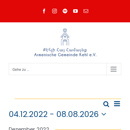
Zum
Facebook
Instagram
Spotify
YouTube
E-
Inhalt
Mail
springen
Gehe zu ...
Veranstaltungen
Vera
Suche
Verans
Liste
Ansi
04.12.2022
 - 
08.08.2026
Suche
Navi
Datum
und
Dezember 2022