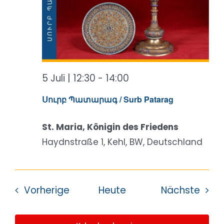
5 Juli | 12:30
-
14:00
Սուրբ Պատարագ / Surb Patarag
St. Maria, Königin des Friedens
Haydnstraße 1, Kehl, BW, Deutschland
Veranstaltungen
Vera
Vorherige
Heute
Nächste