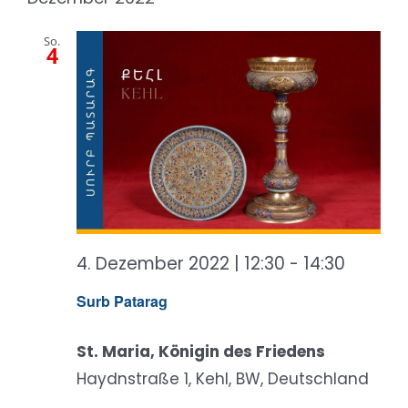
wählen.
Ansicht
So.
Naviga
4
4. Dezember 2022 | 12:30
-
14:30
Surb Patarag
St. Maria, Königin des Friedens
Haydnstraße 1, Kehl, BW, Deutschland