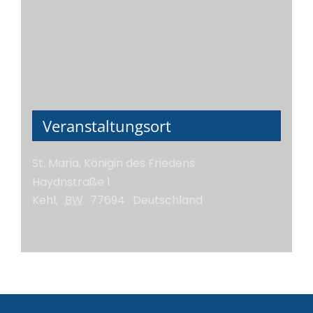
Veranstaltungsort
St. Maria, Königin des Friedens
Haydnstraße 1
Kehl
,
BW
77694
Deutschland