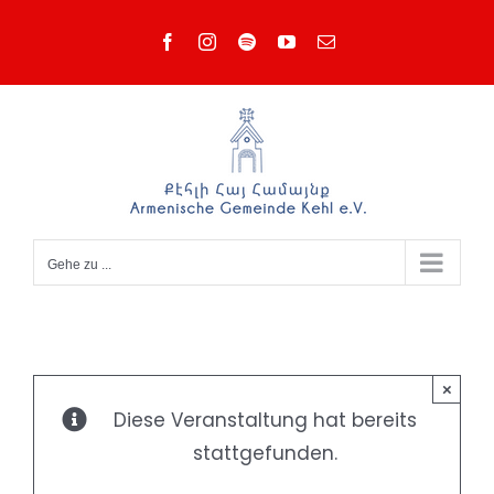
Zum
Facebook
Instagram
Spotify
YouTube
E-
Inhalt
Mail
springen
Gehe zu ...
×
Diese Veranstaltung hat bereits
stattgefunden.