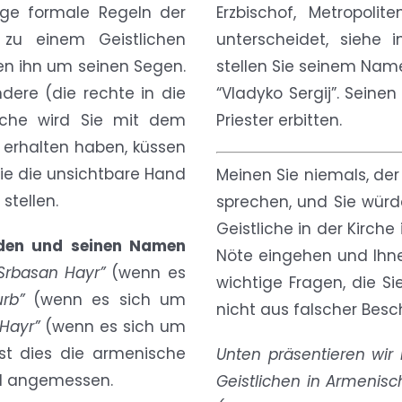
nige formale Regeln der
Erzbischof, Metropol
 zu einem Geistlichen
unterscheidet, siehe i
ten ihn um seinen Segen.
stellen Sie seinem Name
dere (die rechte in die
“Vladyko Sergij”. Sein
liche wird Sie mit dem
Priester erbitten.
 erhalten haben, küssen
 wie die unsichtbare Hand
Meinen Sie niemals, der
stellen.
sprechen, und Sie würde
Geistliche in der Kirche 
nden und seinen Namen
Nöte eingehen und Ihne
Srbasan Hayr”
(wenn es
wichtige Fragen, die Si
rb”
(wenn es sich um
nicht aus falscher Besc
 Hayr”
(wenn es sich um
 ist dies die armenische
Unten präsentieren wir
und angemessen.
Geistlichen in Armenisc