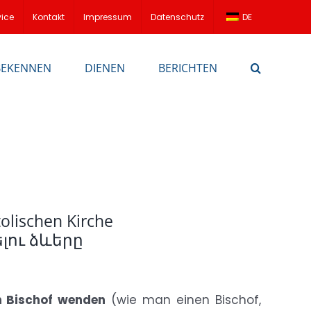
vice
Kontakt
Impressum
Datenschutz
DE
BEKENNEN
DIENEN
BERICHTEN
olischen Kirche
լու ձևերը
n Bischof wenden
(wie man einen Bischof,