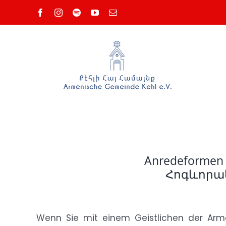
Zum
Facebook
Instagram
Spotify
YouTube
E-
Mail
Inhalt
springen
Anredeformen a
Հոգևորակ
Wenn Sie mit einem Geistlichen der Arm