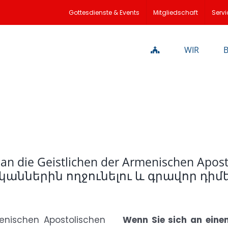
Gottesdienste & Events
Mitgliedschaft
Servi
WIR
n die Geistlichen der Armenischen Apost
աններին ողջունելու և գրավոր դիմե
enischen Apostolischen
Wenn Sie sich an eine