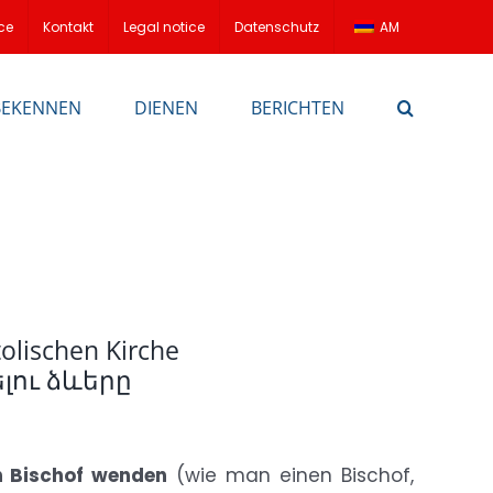
ce
Kontakt
Legal notice
Datenschutz
AM
BEKENNEN
DIENEN
BERICHTEN
olischen Kirche
լու ձևերը
n Bischof wenden
(wie man einen Bischof,