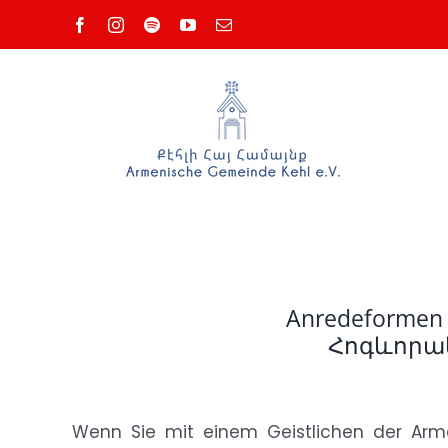
Skip
Facebook
Instagram
Spotify
YouTube
Email
to
content
Anredeformen a
Հոգևորակ
Wenn Sie mit einem Geistlichen der Arm