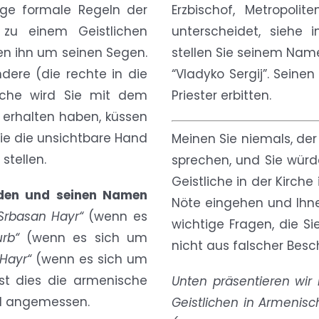
nige formale Regeln der
Erzbischof, Metropol
 zu einem Geistlichen
unterscheidet, siehe i
ten ihn um seinen Segen.
stellen Sie seinem Name
dere (die rechte in die
“Vladyko Sergij”. Sein
liche wird Sie mit dem
Priester erbitten.
 erhalten haben, küssen
 wie die unsichtbare Hand
Meinen Sie niemals, der
stellen.
sprechen, und Sie würde
Geistliche in der Kirche 
nden und seinen Namen
Nöte eingehen und Ihne
Srbasan Hayr“
(wenn es
wichtige Fragen, die Si
rb“
(wenn es sich um
nicht aus falscher Besc
 Hayr“
(wenn es sich um
 ist dies die armenische
Unten präsentieren wir
und angemessen.
Geistlichen in Armenisc