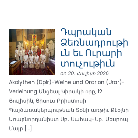
Դպրական
Ձեռնադրութի
ւն եւ Ուրարի
տուչութիւն
on 20. Հուլիսի 2026
Akolythen (Dpir)-Weihe und Orarion (Urar)-
Verleihung Անցեալ Կիրակի օրը, 12
Յուլիսին, Յիսուս Քրիստոսի
Պայծառակերպութեան Տօնի առթիւ Քէօլնի
Առաջնորդանիստ Սբ․ Սահակ-Սբ․ Մեսրոպ
Մայր […]