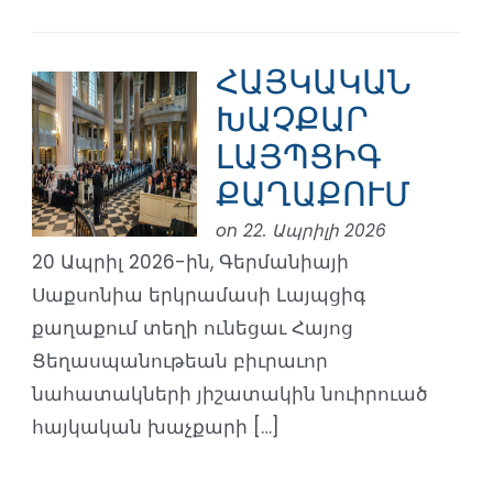
ՀԱՅԿԱԿԱՆ
ԽԱՉՔԱՐ
ԼԱՅՊՑԻԳ
ՔԱՂԱՔՈՒՄ
on 22. Ապրիլի 2026
20 Ապրիլ 2026-ին, Գերմանիայի
Սաքսոնիա երկրամասի Լայպցիգ
քաղաքում տեղի ունեցաւ Հայոց
Ցեղասպանութեան բիւրաւոր
նահատակների յիշատակին նուիրուած
հայկական խաչքարի […]