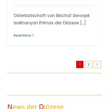
Osterbotschaft von Bischof Serovpé
Isakhanyan Primas der Diözese [...]
Read More
1
2
N
ews der
D
iözese