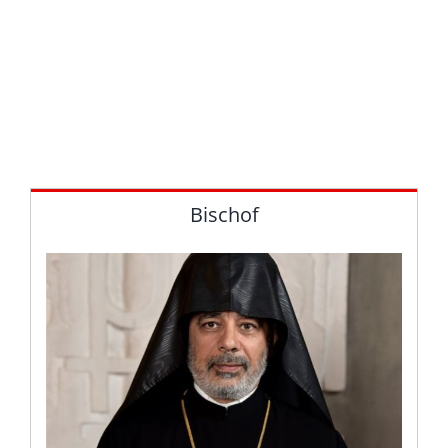
Ghost of Tsushima
Create engaging videos with CapCut for PC
free fire download for pc
Bischof