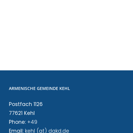
gratis
crackedo
Download Stumble Guys
Photoshop Crackeado Gratis
Baixar Atube Catcher PC
ARMENISCHE GEMEINDE KEHL
Postfach 1126
77621 Kehl
Phone:
+49
Email:
kehl (at) dakd.de