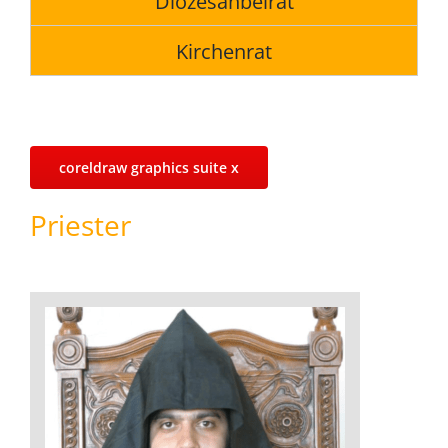
Diözesanbeirat
Kirchenrat
coreldraw graphics suite x
Priester