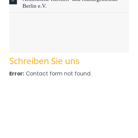
Berlin e.V.
Schreiben Sie uns
Error:
Contact form not found.
MX Player for PC
snaptube pc
minecraft download pc
Ativador Windows 8, 8.1
kinemaster
download
kinemaster
kinemaster for pc