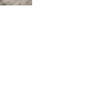
tuell bestätigen, ob der Vorname männlich oder weiblich ist.
Ortsnamen werden z.B. akzeptiert.
e richtig geschrieben wird, wenden Sie sich gerne an uns, wir helfen