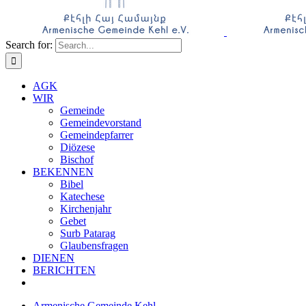
Search for:
AGK
WIR
Gemeinde
Gemeindevorstand
Gemeindepfarrer
Diözese
Bischof
BEKENNEN
Bibel
Katechese
Kirchenjahr
Gebet
Surb Patarag
Glaubensfragen
DIENEN
BERICHTEN
Armenische Gemeinde Kehl