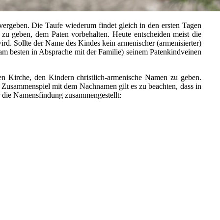
 vergeben. Die Taufe wiederum findet gleich in den ersten Tagen
 zu geben, dem Paten vorbehalten. Heute entscheiden meist die
ird. Sollte der Name des Kindes kein armenischer (armenisierter)
 (am besten in Absprache mit der Familie)
seinem Patenkindv
einen
en Kirche, den Kindern christlich-armenische Namen zu geben.
usammenspiel mit dem Nachnamen gilt es zu beachten, dass in
für die Namensfindung zusammengestellt:
cht des Kindes geben. Bei armenischen Namen kann unsere Diözese even
en jedoch nicht.
 oder Kain).
namen sowie Familiennamen. Es gibt jedoch Ausnahmen. Ausländische 
reibung entsprechen. Sollten Sie nicht sicher sein, wie Ihr Wunschnam