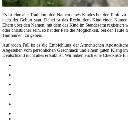
Es ist eine alte Tradition, den Namen eines Kindes bei der Taufe zu
nach der Geburt statt. Dabei ist das Recht, dem Kind einen Namen
Eltern über den Namen, mit dem das Kind im Standesamt registriert w
oder christlicher sein, so hat der Pate die Möglichkeit, bei der Taufe
Taufnamen zu geben.
Auf jeden Fall ist es die Empfehlung der Armenischen Apostolisch
Abgesehen vom persönlichen Geschmack und einem guten Klang im Z
Deutschland nicht alles erlaubt ist. Wir haben euch eine Checkliste 
Ein Vorname muss in Deutschland Aufschluss über das Geschle
Vornamen dürfen nicht beleidigend oder lächerlich sein.
Zu viele Vornamen sind nicht erlaubt.
Gebräuchliche Kurzformen von Namen sind möglich, Koseform
Vornamen mit negativer Prägung werden abgelehnt (z.B. Judas
Abgelehnt werden Markennamen, Adelstitel, Orts- und Städte
Die Schreibweise des Vornamens sollte den Regeln der Rechtsch
weiter.