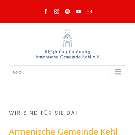
Skip
Facebook
Instagram
Spotify
YouTube
Email
to
content
Go to...
WIR SIND FÜR SIE DA!
Armenische Gemeinde Kehl