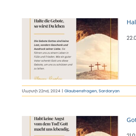
Hal
22.
st du
n
Մարտի 22nd, 2024
|
Glaubensfragen
,
Sardaryan
Got
21.