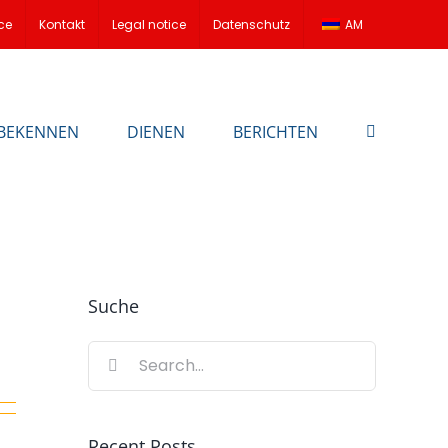
ce
Kontakt
Legal notice
Datenschutz
AM
BEKENNEN
DIENEN
BERICHTEN
Suche
Search
for:
Recent Posts