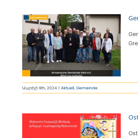
Ge
Gem
Gre
rsammlung
Ապրիլի 9th, 2024
|
Aktuell
,
Gemeinde
Ost
Ost