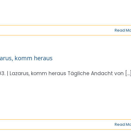
Read Mo
zarus, komm heraus
03. | Lazarus, komm heraus Tägliche Andacht von [...
Read Mo