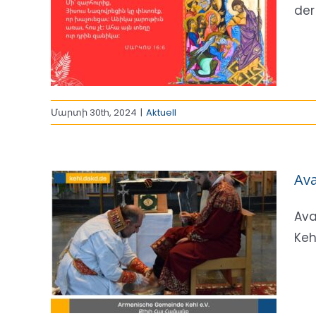
der 
chof
n
Մարտի 30th, 2024
|
Aktuell
Ava
Ava
Kehl
24