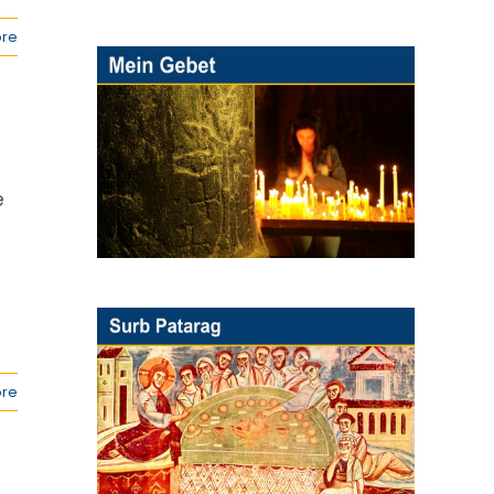
re
e
re