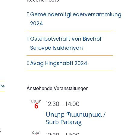
Gemeindemitgliederversammlung
2024
Osterbotschaft von Bischof
Serovpé Isakhanyan
Avag Hingshabti 2024
re
Anstehende Veranstaltungen
Սպտ
12:30
-
14:00
6
Սուրբ Պատարագ /
Surb Patarag
s
Հկտ