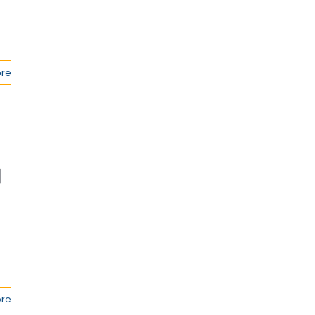
re
]
re