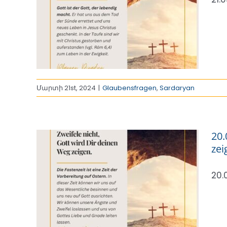
dig
n
Մարտի 21st, 2024
|
Glaubensfragen
,
Sardaryan
20.
zei
20.
 Gott
igen.
n