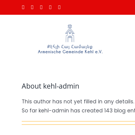
Skip
Facebook
Instagram
Spotify
YouTube
Email
to
content
About
kehl-admin
This author has not yet filled in any details.
So far kehl-admin has created 143 blog ent