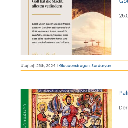
Got
25.
es zu
n
Մարտի 25th, 2024
|
Glaubensfragen
,
Sardaryan
Pa
Der