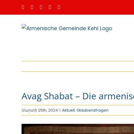
Skip
Facebook
Instagram
Spotify
YouTube
Email
to
content
Avag Shabat – Die armeni
Մարտի 25th, 2024
|
Aktuell
,
Glaubensfragen
View