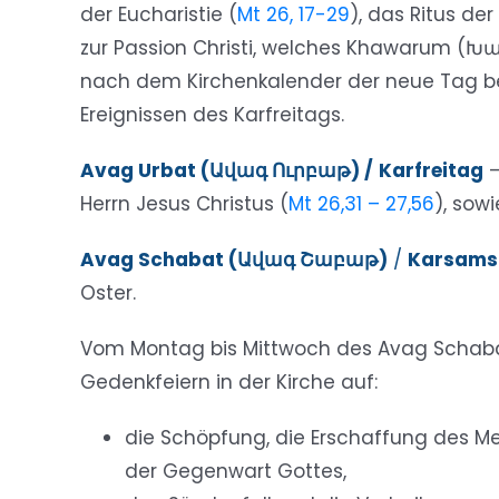
der Eucharistie (
Mt 26, 17-29
), das Ritus d
zur Passion Christi, welches Khawarum (Խա
nach dem Kirchenkalender der neue Tag beg
Ereignissen des Karfreitags.
Avag Urbat (Ավագ Ուրբաթ) /
Karfreitag
–
Herrn Jesus Christus (
Mt 26,31 – 27,56
), sow
Avag Schabat (Ավագ Շաբաթ)
/
Karsams
Oster.
Vom Montag bis Mittwoch des Avag Schaba
Gedenkfeiern in der Kirche auf:
die Schöpfung, die Erschaffung des M
der Gegenwart Gottes,