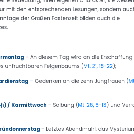
ene Bedeutung, ihren eigenen Charakter, sie weise
t nur mit den entsprechenden Lesungen, sondern auc
nntage der Großen Fastenzeit bilden auch die
es.
armontag
– An diesem Tag wird an die Erschaffung
es unfruchtbaren Feigenbaums (
Mt. 21, 18-22
);
ardienstag
– Gedenken an die zehn Jungfrauen (
Mt
ի) /
Karmittwoch
– Salbung (
Mt. 26, 6-13
) und Verr
ründonnerstag
– Letztes Abendmahl: das Mysteriu