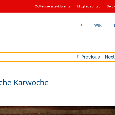
Gottesdienste & Events
Mitgliedschaft
Servi
WIR
Previous
Next
sche Karwoche