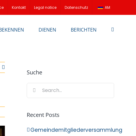
ce
Kontakt
Legal notice
Datenschutz
AM
BEKENNEN
DIENEN
BERICHTEN
Suche
Search
for:
Recent Posts
Gemeindemitgliederversammlung