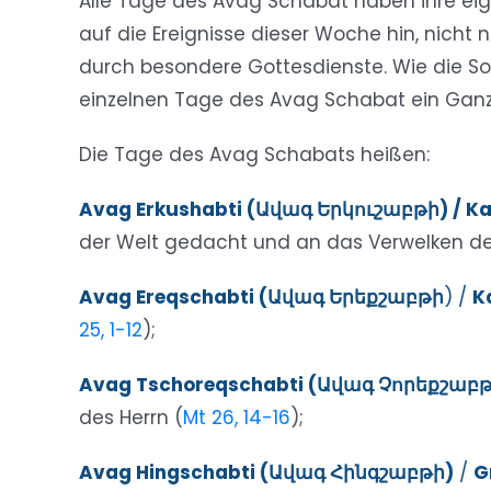
Alle Tage des Avag Schabat haben ihre eig
auf die Ereignisse dieser Woche hin, nich
durch besondere Gottesdienste. Wie die So
einzelnen Tage des Avag Schabat ein Ganz
Die Tage des Avag Schabats heißen:
Avag Erkushabti (Ավագ Երկուշաբթի) / K
der Welt gedacht und an das Verwelken d
Avag Ereqschabti (Ավագ Երեքշաբթի
) /
K
25, 1-12
);
Avag Tschoreqschabti (Ավագ Չորեքշաբթ
des Herrn (
Mt 26, 14-16
);
Avag Hingschabti (Ավագ Հինգշաբթի)
/
G