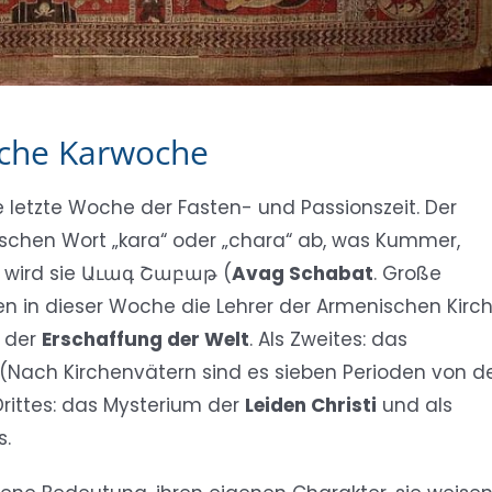
sche Karwoche
e letzte Woche der Fasten- und Passionszeit. Der
hen Wort „kara“ oder „chara“ ab, was Kummer,
h wird sie Աւագ Շաբաթ (
Avag Schabat
. Große
n in dieser Woche die Lehrer der Armenischen Kirch
e der
Erschaffung der Welt
. Als Zweites: das
(Nach Kirchenvätern sind es sieben Perioden von d
 Drittes: das Mysterium der
Leiden Christi
und als
s.