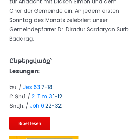
zur Andacht mit Diakon Simon und dem
Chor der Gemeinde ein. An jedem ersten
Sonntag des Monats zelebriert unser
Gemeindepfarrer Dr. Diradur Sardaryan Surb
Badarag.
Ընթերցվածք՝
Lesungen:
Ես. /
Jes 63
.7-18
:
Բ Տիմ. /
2. Tim 3
.1-12
:
Յովհ. /
Joh 6
.22-32
:
Bibel lesen