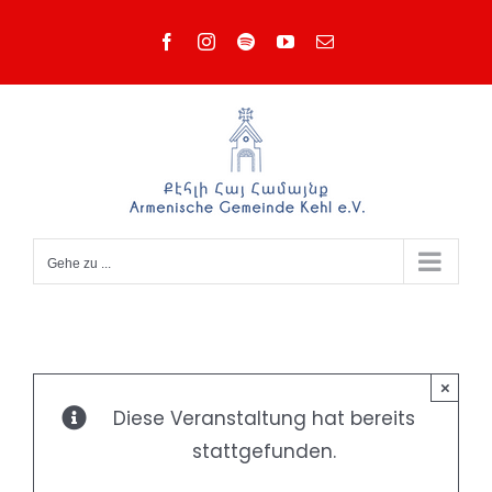
Zum
Facebook
Instagram
Spotify
YouTube
E-
Inhalt
Mail
springen
Gehe zu ...
×
Diese Veranstaltung hat bereits
stattgefunden.