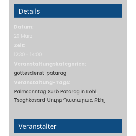
Details
Datum:
29 März
Zeit:
12:30 - 14:00
Veranstaltungskategorien:
gottesdienst
,
patarag
Veranstaltung-Tags:
Palmsonntag
,
Surb Patarag in Kehl
,
Tsaghkasard
,
Սուրբ Պատարագ Քէհլ
Veranstalter