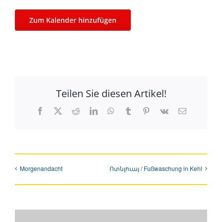
Zum Kalender hinzufügen
Teilen Sie diesen Artikel!
Facebook
X
Reddit
LinkedIn
WhatsApp
Tumblr
Pinterest
Vk
E-
Mail
Morgenandacht
Ոտնլուայ / Fußwaschung in Kehl