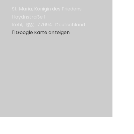
St. Maria, Königin des Friedens
Haydnstraße 1
Kehl
,
BW
77694
Deutschland
Google Karte anzeigen