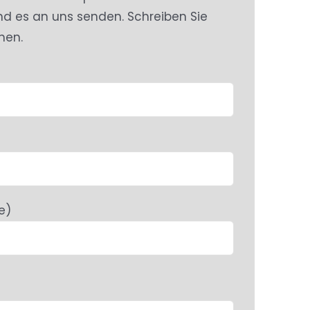
nd es an uns senden. Schreiben Sie
hen.
e)