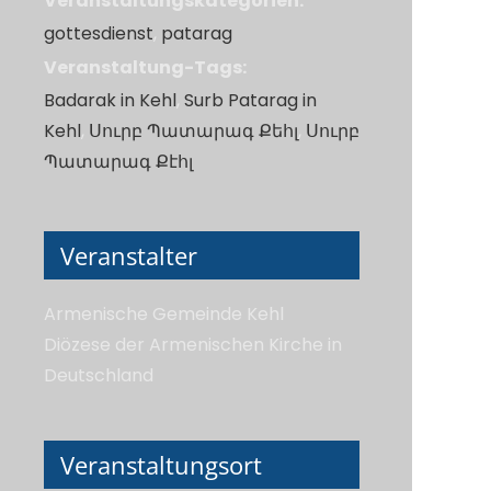
Veranstaltungskategorien:
gottesdienst
,
patarag
Veranstaltung-Tags:
Badarak in Kehl
,
Surb Patarag in
Kehl
,
Սուրբ Պատարագ Քեհլ
,
Սուրբ
Պատարագ Քէհլ
Veranstalter
Armenische Gemeinde Kehl
Diözese der Armenischen Kirche in
Deutschland
Veranstaltungsort