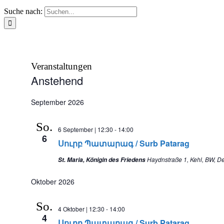
Suche nach:
Veranstaltungen
Anstehend
Datum
wählen.
September 2026
So.
6 September | 12:30
-
14:00
6
Սուրբ Պատարագ / Surb Patarag
Haydnstraße 1, Kehl, BW, D
St. Maria, Königin des Friedens
Oktober 2026
So.
4 Oktober | 12:30
-
14:00
4
Սուրբ Պատարագ / Surb Patarag