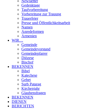
Newsletter
Gedenktage
Taufvorbereitung
Vorbereitung zur Trauung
Trauerfeier
Presse und Öffentlichkeitsarbeit
Namen
Anredeformen
Armenien
WIR…
Gemeinde
Gemeindevorstand
Gemeindepfarrer
Diözese
Bischof
BEKENNEN
Bibel
Katechese
Gebet
Surb Patarag
Kirchenjahr
Glaubensfragen
BEKENNEN
DIENEN
BERICHTEN