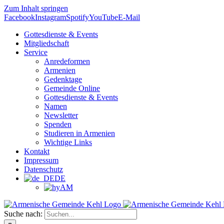
Zum Inhalt springen
Facebook
Instagram
Spotify
YouTube
E-Mail
Gottesdienste & Events
Mitgliedschaft
Service
Anredeformen
Armenien
Gedenktage
Gemeinde Online
Gottesdienste & Events
Namen
Newsletter
Spenden
Studieren in Armenien
Wichtige Links
Kontakt
Impressum
Datenschutz
DE
AM
Suche nach: