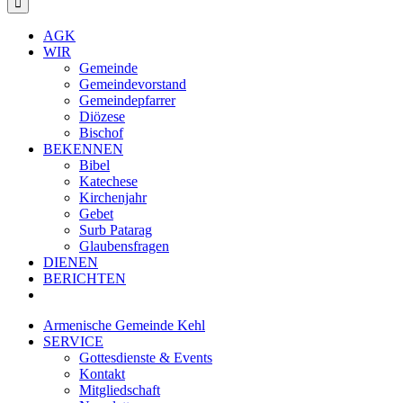
AGK
WIR
Gemeinde
Gemeindevorstand
Gemeindepfarrer
Diözese
Bischof
BEKENNEN
Bibel
Katechese
Kirchenjahr
Gebet
Surb Patarag
Glaubensfragen
DIENEN
BERICHTEN
Armenische Gemeinde Kehl
SERVICE
Gottesdienste & Events
Kontakt
Mitgliedschaft