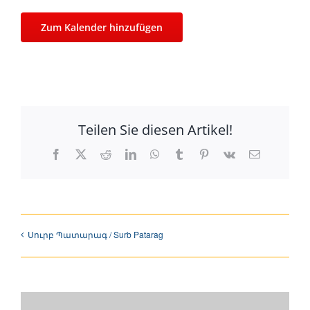
Zum Kalender hinzufügen
Teilen Sie diesen Artikel!
Facebook
X
Reddit
LinkedIn
WhatsApp
Tumblr
Pinterest
Vk
E-
Mail
Սուրբ Պատարագ / Surb Patarag