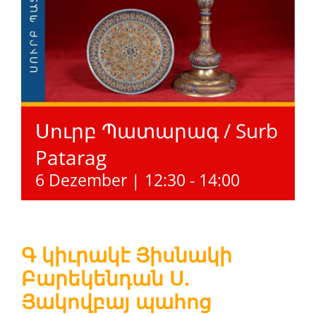
Սուրբ Պատարագ / Surb
Patarag
6 Dezember | 12:30
-
14:00
Գ կիւրակէ Յիսնակի
Բարեկենդան Ս.
Յակովբայ պահոց