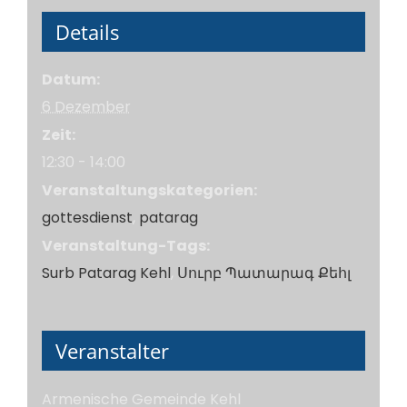
Details
Datum:
6 Dezember
Zeit:
12:30 - 14:00
Veranstaltungskategorien:
gottesdienst
,
patarag
Veranstaltung-Tags:
Surb Patarag Kehl
,
Սուրբ Պատարագ Քեհլ
Veranstalter
Armenische Gemeinde Kehl