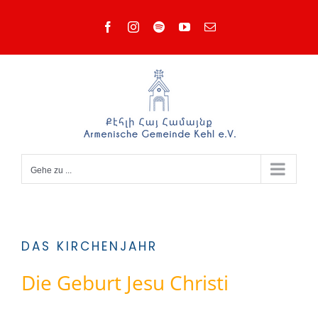
Zum
Facebook
Instagram
Spotify
YouTube
E-
Inhalt
Mail
springen
Gehe zu ...
DAS KIRCHENJAHR
Die Geburt Jesu Christi