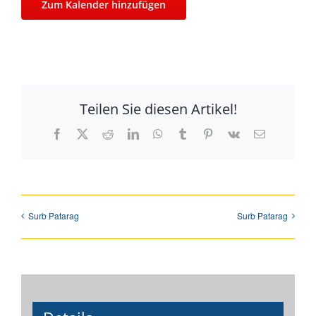
Zum Kalender hinzufügen
Teilen Sie diesen Artikel!
Facebook
X
Reddit
LinkedIn
WhatsApp
Tumblr
Pinterest
Vk
E-
Mail
Surb Patarag
Surb Patarag