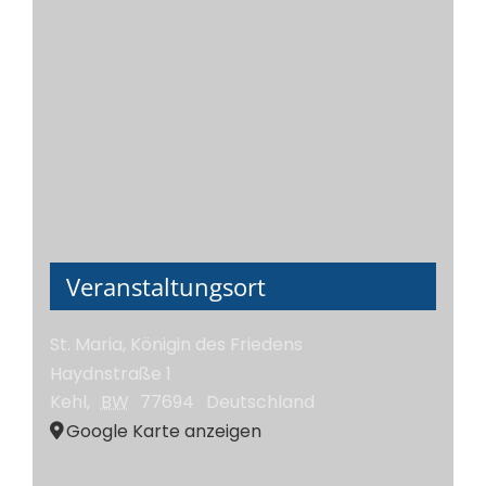
Veranstaltungsort
St. Maria, Königin des Friedens
Haydnstraße 1
Kehl
,
BW
77694
Deutschland
Google Karte anzeigen