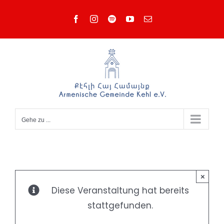
Zum
Facebook
Instagram
Spotify
YouTube
E-
Inhalt
Mail
springen
Gehe zu ...
×
Diese Veranstaltung hat bereits
stattgefunden.