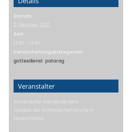
Details
Datum:
2. Oktober 2022
Zeit:
12:30 - 14:30
Veranstaltungskategorien:
gottesdienst
,
patarag
Veranstalter
Armenische Gemeinde Kehl
Diözese der Armenischen Kirche in
Deutschland