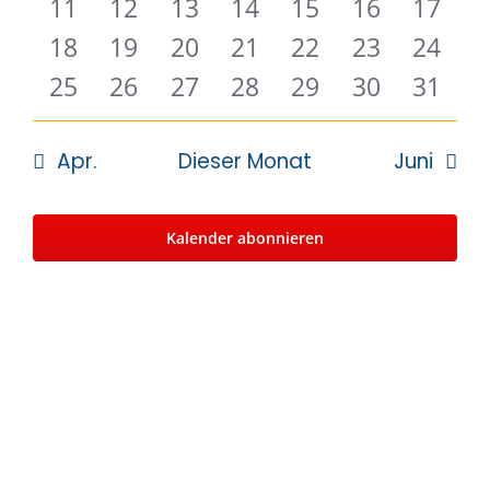
0
0
0
0
0
0
0
11
12
13
14
15
16
17
Veranstaltungen
Veranstaltungen
Veranstaltungen
Veranstaltungen
Veranstaltungen
Veranstalt
Verans
0
0
0
0
0
0
0
18
19
20
21
22
23
24
Veranstaltungen
Veranstaltungen
Veranstaltungen
Veranstaltungen
Veranstaltungen
Veranstalt
Verans
0
0
0
0
0
0
0
25
26
27
28
29
30
31
Veranstaltungen
Veranstaltungen
Veranstaltungen
Veranstaltungen
Veranstaltungen
Veranstalt
Verans
Apr.
Dieser Monat
Juni
Kalender abonnieren