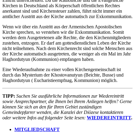
Eintritt unterscheiden. Da die Katholische und die Evangelische
Kirchen in Deutschland als Körperschaft öffentlichen Rechtes
anerkannt sind und Kirchensteuer zahlen, führt nicht immer ein
amtlicher Austritt aus der Kirche automatisch zur Exkommunikation.
Wenn wir über ein Austritt aus der Armenischen Apostolischen
Kirche sprechen, so verstehen wir die Exkommunikation. Somit
werden dem Ausgetretenen alle Rechte, die den Kirchenmitgliedern
zustehen, entzogen. Er darf am gottesdienstlichen Leben der Kirche
nicht teilnehmen. Nach dem Kirchenrecht sind solche Menschen aus
der Kirche automatisch ausgetreten, die weniger als ein Mal im Jahr
Haghordutyun (Kommunion) empfangen haben.
Eine Wiederaufnahme zu einer vollen Kirchengemeinschaft ist
durch das Mysterium der Khostovanutyun (Beichte, Busse) und
Haghordutyun ( Eucharistieempfnag, Kommunion) möglich.
TIPP:
Suchen Sie ausführliche Informationen zur Wiedereintritt
sowie Ansprechpartner, die Ihnen bei Ihrem Anliegen helfen? Gerne
können Sie sich an den für Ihren Gebiet zuständigen
Gemeindepfarrer wenden, die Kanzlei der Diözese kontaktieren
oder weitere Infos auf folgender Seite lesen:
WIEDEREINTRITT
.
MITGLIEDSCHAFT