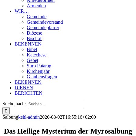
Anredeformen
Armenien
WIR…
Gemeinde
Gemeindevorstand
Gemeindepfarrer
Diözese
Bischof
BEKENNEN
Bibel
Katechese
Gebet
Surb Patarag
Kirchenjahr
Glaubensfragen
BEKENNEN
DIENEN
BERICHTEN
Suche nach:
Salbung
kehl-admin
2020-08-02T16:55:16+02:00
Das Heilige Mysterium der Myrosalbung