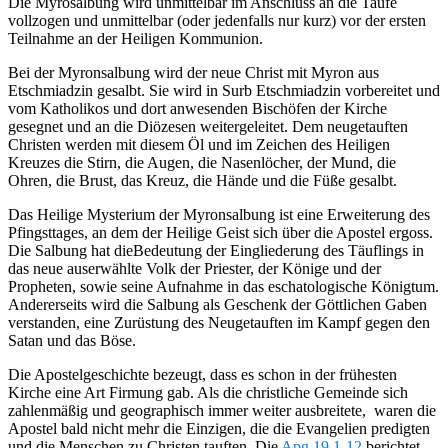
Die Myrosalbung wird unmittelbar im Anschluss an die Taufe
vollzogen und unmittelbar (oder jedenfalls nur kurz) vor der ersten
Teilnahme an der Heiligen Kommunion.
Bei der Myronsalbung wird der neue Christ mit Myron aus
Etschmiadzin gesalbt. Sie wird in Surb Etschmiadzin vorbereitet und
vom Katholikos und dort anwesenden Bischöfen der Kirche
gesegnet und an die Diözesen weitergeleitet. Dem neugetauften
Christen werden mit diesem Öl und im Zeichen des Heiligen
Kreuzes die Stirn, die Augen, die Nasenlöcher, der Mund, die
Ohren, die Brust, das Kreuz, die Hände und die Füße gesalbt.
Das Heilige Mysterium der Myronsalbung ist eine Erweiterung des
Pfingsttages, an dem der Heilige Geist sich über die Apostel ergoss.
Die Salbung hat dieBedeutung der Eingliederung des Täuflings in
das neue auserwählte Volk der Priester, der Könige und der
Propheten, sowie seine Aufnahme in das eschatologische Königtum.
Andererseits wird die Salbung als Geschenk der Göttlichen Gaben
verstanden, eine Zurüstung des Neugetauften im Kampf gegen den
Satan und das Böse.
Die Apostelgeschichte bezeugt, dass es schon in der frühesten
Kirche eine Art Firmung gab. Als die christliche Gemeinde sich
zahlenmäßig und geographisch immer weiter ausbreitete, waren die
Apostel bald nicht mehr die Einzigen, die die Evangelien predigten
und die Menschen zu Christen tauften. Die
Apg 19,1-12
berichtet,