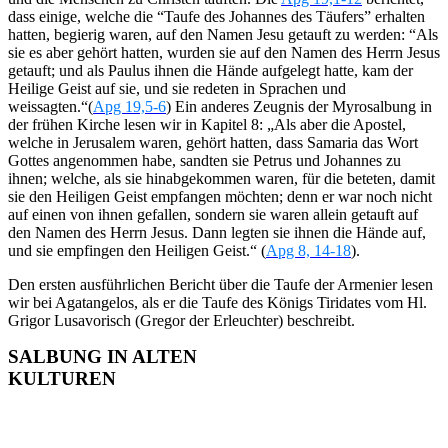
dass einige, welche die “Taufe des Johannes des Täufers” erhalten
hatten, begierig waren, auf den Namen Jesu getauft zu werden: “Als
sie es aber gehört hatten, wurden sie auf den Namen des Herrn Jesus
getauft; und als Paulus ihnen die Hände aufgelegt hatte, kam der
Heilige Geist auf sie, und sie redeten in Sprachen und
weissagten.“(
Apg 19,5-6
) Ein anderes Zeugnis der Myrosalbung in
der frühen Kirche lesen wir in Kapitel 8: „Als aber die Apostel,
welche in Jerusalem waren, gehört hatten, dass Samaria das Wort
Gottes angenommen habe, sandten sie Petrus und Johannes zu
ihnen; welche, als sie hinabgekommen waren, für die beteten, damit
sie den Heiligen Geist empfangen möchten; denn er war noch nicht
auf einen von ihnen gefallen, sondern sie waren allein getauft auf
den Namen des Herrn Jesus. Dann legten sie ihnen die Hände auf,
und sie empfingen den Heiligen Geist.“ (
Apg 8, 14-18
).
Den ersten ausführlichen Bericht über die Taufe der Armenier lesen
wir bei Agatangelos, als er die Taufe des Königs Tiridates vom Hl.
Grigor Lusavorisch (Gregor der Erleuchter) beschreibt.
SALBUNG IN ALTEN
KULTUREN
Schon in den altorientalischen
Kulturen Mesopotamiens und Ägyptens war