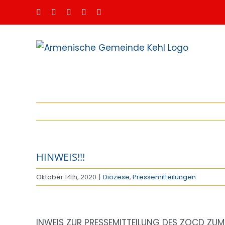
Zum
Facebook
Instagram
Spotify
YouTube
E-
Mail
Inhalt
springen
HINWEIS!!!
Oktober 14th, 2020
|
Diözese
,
Pressemitteilungen
Zeige
grösseres
INWEIS ZUR PRESSEMITTEILUNG DES ZOCD ZU