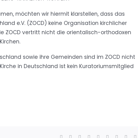
en, möchten wir hiermit klarstellen, dass das
chland e.V. (ZOCD) keine Organisation kirchlicher
ie ZOCD vertritt nicht die orientalisch-orthodoxen
Kirchen.
tschland sowie ihre Gemeinden sind im ZOCD nicht
irche in Deutschland ist kein Kuratoriumsmitglied
Facebook
X
Reddit
LinkedIn
WhatsApp
Tumblr
Pinterest
Vk