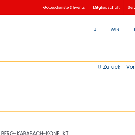
Gottesdienste & Events
Mitgliedschaft
Ser
WIR
Zurück
Vor
M BERG-KARABACH-KONFLIKT