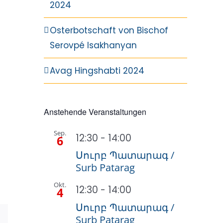
2024
Osterbotschaft von Bischof
Serovpé Isakhanyan
Avag Hingshabti 2024
Anstehende Veranstaltungen
Sep.
12:30
-
14:00
6
Սուրբ Պատարագ /
Surb Patarag
Okt.
12:30
-
14:00
4
Սուրբ Պատարագ /
Surb Patarag
E-