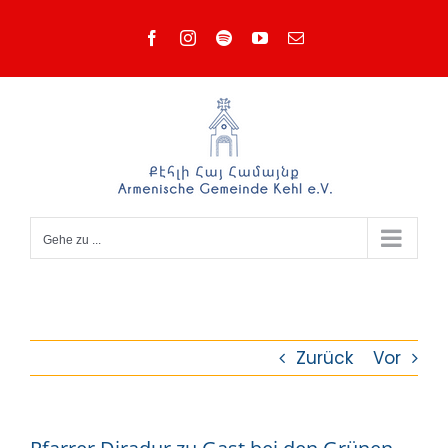
Zum
Facebook
Instagram
Spotify
YouTube
E-
Inhalt
Mail
springen
Gehe zu ...
Zurück
Vor