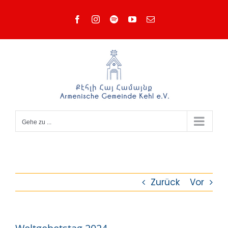
Zum
Facebook
Instagram
Spotify
YouTube
E-
Inhalt
Mail
springen
Gehe zu ...
Zurück
Vor