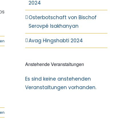
2024
os
Osterbotschaft von Bischof
Serovpé Isakhanyan
Avag Hingshabti 2024
sen
Anstehende Veranstaltungen
Es sind keine anstehenden
Hinweis
Veranstaltungen vorhanden.
sen