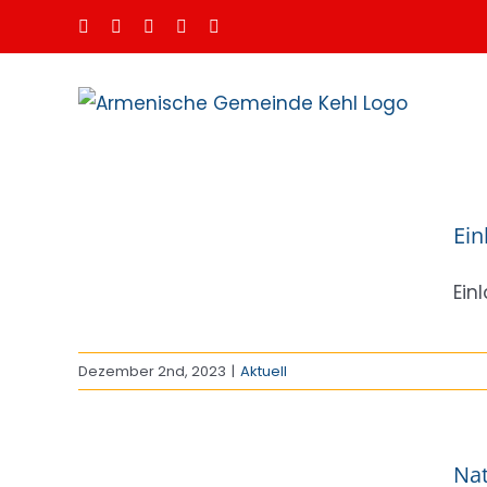
Zum
Facebook
Instagram
Spotify
YouTube
E-
Mail
Inhalt
springen
sfest
Ein
Ein
Dezember 2nd, 2023
|
Aktuell
für
Nat