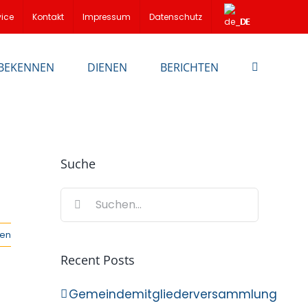
vice
Kontakt
Impressum
Datenschutz
DE
BEKENNEN
DIENEN
BERICHTEN
Suche
Suche
nach:
sen
Recent Posts
Gemeindemitgliederversammlung