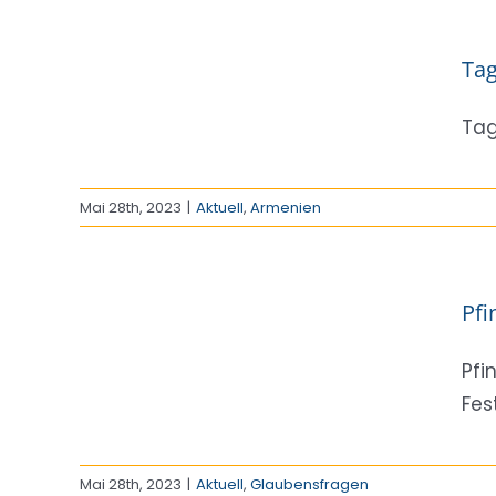
nien
Tag
Tag
Mai 28th, 2023
|
Aktuell
,
Armenien
schen
Pfi
Pfi
Fest
Mai 28th, 2023
|
Aktuell
,
Glaubensfragen