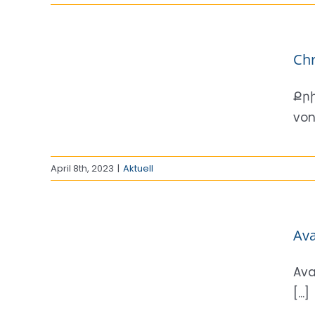
den!
Chr
Քրի
von 
April 8th, 2023
|
Aktuell
Ava
Ava
[...]