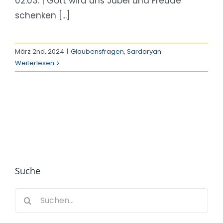
02.03. | Gott wird uns Jubel und Freude
schenken [...]
März 2nd, 2024
|
Glaubensfragen
,
Sardaryan
Weiterlesen
Suche
Suche
nach: