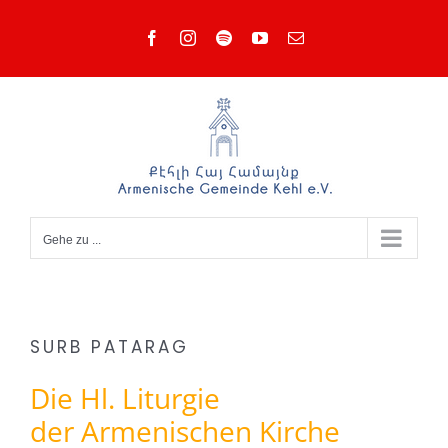
Zum
Facebook
Instagram
Spotify
YouTube
E-
Inhalt
Mail
springen
Gehe zu ...
SURB PATARAG
Die Hl. Liturgie
der Armenischen Kirche