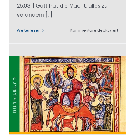
25.03. | Gott hat die Macht, alles zu
verändern [...]
für
Weiterlesen
Kommentare deaktiviert
Gott
hat
die
Macht,
alles
zu
verände