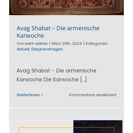
Avag Shabat – Die armenische
Karwoche
Von
kehl-admin
|
März 25th, 2024
|
Kategorien:
Aktuell
,
Glaubensfragen
Avag Shabat - Die armenische
Karwoche Die Karwoche [...]
für
Weiterlesen
Kommentare deaktiviert
Avag
Shabat
–
Die
armenis