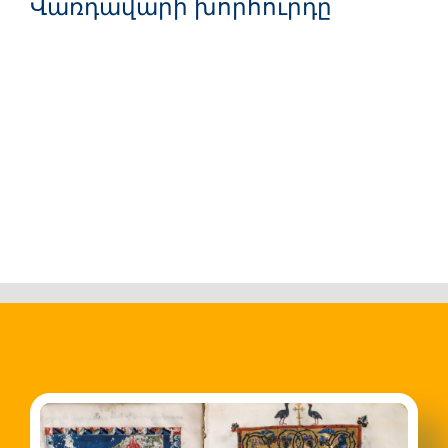
Վառդավարի խորհուրդը