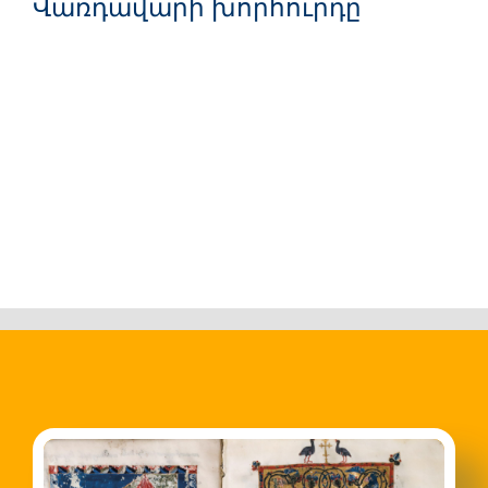
Վառդավարի խորհուրդը