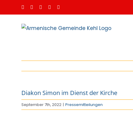
Zum
Facebook
Instagram
Spotify
YouTube
E-
Mail
Inhalt
springen
Diakon Simon im Dienst der Kirche
September 7th, 2022
|
Pressemitteilungen
Zeige
grösseres