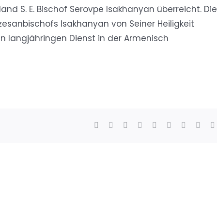
and S. E. Bischof Serovpe Isakhanyan überreicht. Die
esanbischofs Isakhanyan von Seiner Heiligkeit
inen langjähringen Dienst in der Armenisch
Facebook
X
Reddit
LinkedIn
WhatsApp
Tumblr
Pinterest
Vk