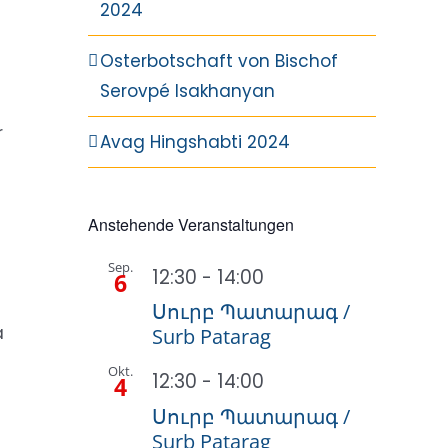
2024
Osterbotschaft von Bischof
Serovpé Isakhanyan
r
Avag Hingshabti 2024
Anstehende Veranstaltungen
Sep.
12:30
-
14:00
6
Սուրբ Պատարագ /
a
Surb Patarag
Okt.
12:30
-
14:00
4
Սուրբ Պատարագ /
Surb Patarag