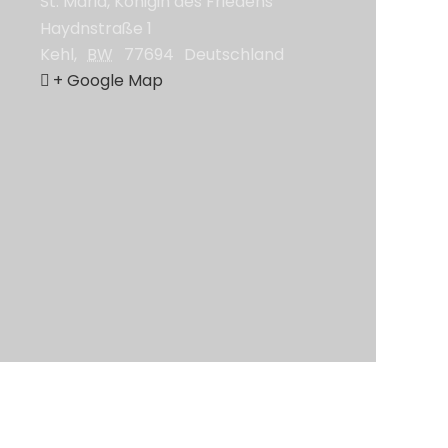
St. Maria, Königin des Friedens
Haydnstraße 1
Kehl
,
BW
77694
Deutschland
+ Google Map