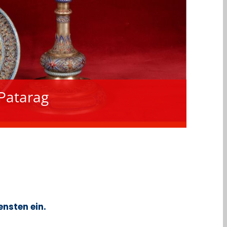
atarag
ensten ein.