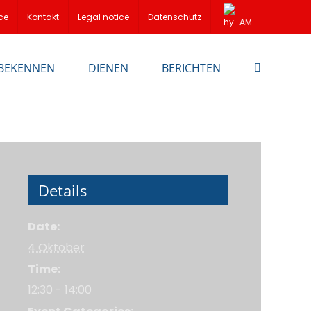
ce
Kontakt
Legal notice
Datenschutz
AM
BEKENNEN
DIENEN
BERICHTEN
Details
Date:
4 Oktober
Time:
12:30 - 14:00