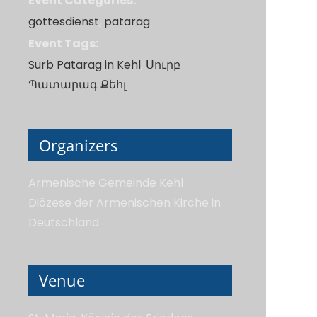
Event Categories:
gottesdienst
,
patarag
Event Tags:
Surb Patarag in Kehl
,
Սուրբ
Պատարագ Քեհլ
Organizers
Armenische Gemeinde Kehl
Diözese der Armenischen Kirche in
Deutschland
Venue