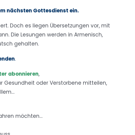
em nächsten Gottesdienst ein.
ert. Doch es liegen Übersetzungen vor, mit
ann. Die Lesungen werden in Armenisch,
utsch gehalten.
wenden
.
ter abonnieren
,
ür Gesundheit oder Verstorbene mitteilen,
allem…
fahren möchten…
uss…